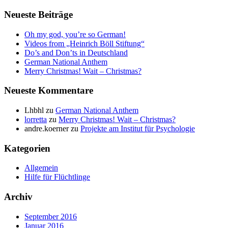
Neueste Beiträge
Oh my god, you’re so German!
Videos from „Heinrich Böll Stiftung“
Do’s and Don’ts in Deutschland
German National Anthem
Merry Christmas! Wait – Christmas?
Neueste Kommentare
Lhbhl
zu
German National Anthem
lorretta
zu
Merry Christmas! Wait – Christmas?
andre.koerner
zu
Projekte am Institut für Psychologie
Kategorien
Allgemein
Hilfe für Flüchtlinge
Archiv
September 2016
Januar 2016